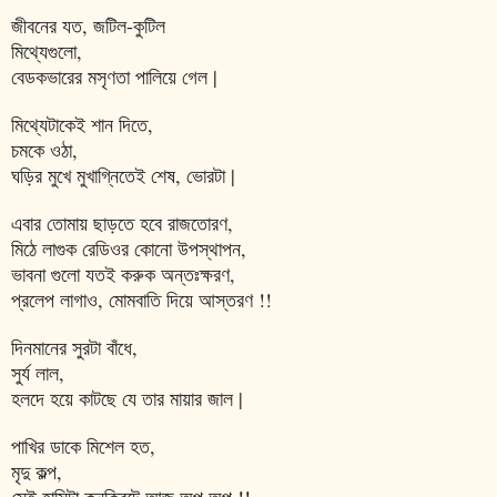
জীবনের যত, জটিল-কুটিল
মিথ্যেগুলো,
বেডকভারের মসৃণতা পালিয়ে গেল |
মিথ্যেটাকেই শান দিতে,
চমকে ওঠা,
ঘড়ির মুখে মুখাগ্নিতেই শেষ, ভোরটা |
এবার তোমায় ছাড়তে হবে রাজতোরণ,
মিঠে লাগুক রেডিওর কোনো উপস্থাপন,
ভাবনা গুলো যতই করুক অন্তঃক্ষরণ,
প্রলেপ লাগাও, মোমবাতি দিয়ে আস্তরণ !!
দিনমানের সুরটা বাঁধে,
সুর্য লাল,
হলদে হয়ে কাটছে যে তার মায়ার জাল |
পাখির ডাকে মিশেল হত,
মৃদু কল্প,
সেই হাসিটা কনক্রিটে আজ অল্প অল্প !!