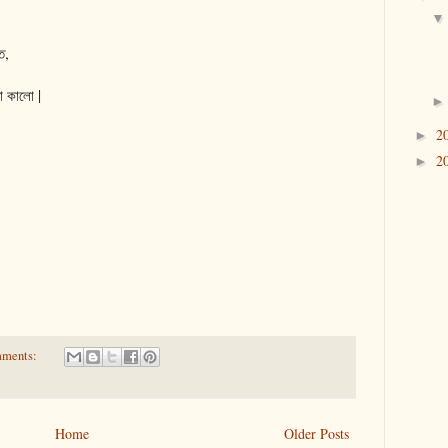
ি,
া কালো |
2
►
2
►
mments:
Home
Older Posts