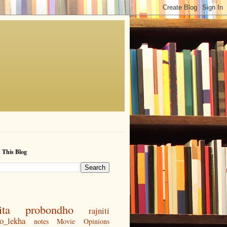
 This Blog
ita
probondho
rajniti
to_lekha
notes
Movie Opinions