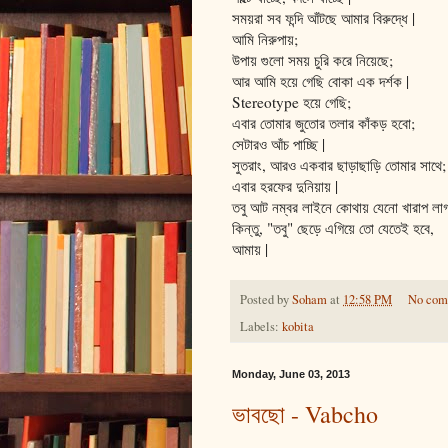
সময়রা সব ফন্দি আঁটছে আমার বিরুদ্ধে |
আমি নিরুপায়;
উপায় গুলো সময় চুরি করে নিয়েছে;
আর আমি হয়ে গেছি বোকা এক দর্শক |
Stereotype হয়ে গেছি;
এবার তোমার জুতোর তলার কাঁকড় হবো;
সেটারও আঁচ পাচ্ছি |
সুতরাং, আরও একবার ছাড়াছাড়ি তোমার সাথে;
এবার হরফের দুনিয়ায় |
তবু আট নম্বর লাইনে কোথায় যেনো খারাপ লা
কিন্তু, "তবু" ছেড়ে এগিয়ে তো যেতেই হবে,
আমায় |
Posted by
Soham
at
12:58 PM
No com
Labels:
kobita
Monday, June 03, 2013
ভাবছো - Vabcho