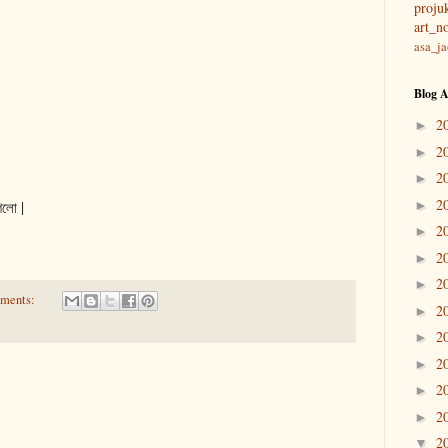
projuk
art_no
asa_j
Blog A
2
►
2
►
2
►
2
গলো |
►
2
►
2
►
2
►
ments:
2
►
2
►
2
►
2
►
2
►
2
▼