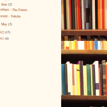
June
(2)
▼
ভবিষ্যত - The Future
ভাবছো - Vabcho
May
(2)
►
012
(17)
011
(4)