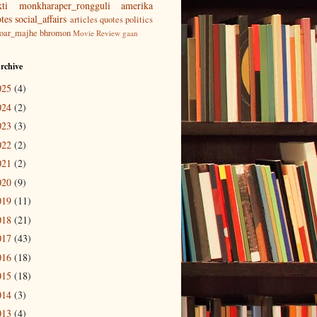
ti
monkharaper_rongguli
amerika
tes
social_affairs
articles
quotes
politics
aoar_majhe
bhromon
Movie Review
gaan
rchive
025
(4)
024
(2)
023
(3)
022
(2)
021
(2)
020
(9)
019
(11)
018
(21)
017
(43)
016
(18)
015
(18)
014
(3)
013
(4)