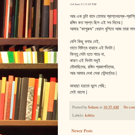
3rd June'13 11:05 P.M
আর এক ঘন্টা বাদে তোমার প্রাপ্তবয়স্ক-প্রাপ্ত
রঙ্গিন কত স্বপ্ন ছিল এই সব দিনের |
আমার "কাপুরুষ" খেয়াল খুশিতে আজ তারা সাদ
বেশি কিছু বলার নেই,
তাতে মিষ্টত্ব হারাবে এই দিনটা |
কিন্তু সেটা হতে পারে না,
কারণ এই দিনটা শুধুই
মৌমাছিদের, রঙ্গিন প্রজাপতিদের,
আর আমার দেখা সেরা সৌন্দর্য্যের |
ভাবছো হয়তো ভুলে গেছি;
সেই ভালো |
Posted by
Soham
at
10:35 AM
No co
Labels:
kobita
Newer Posts