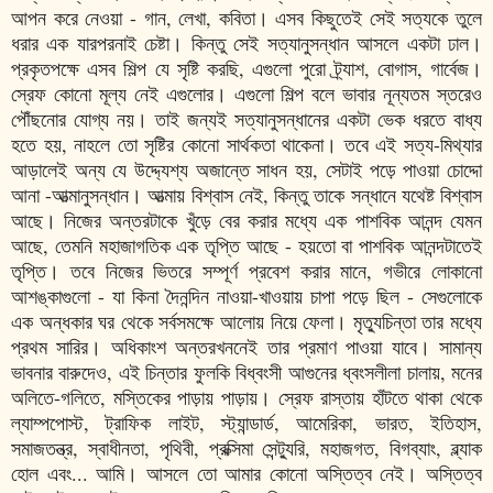
আপন করে নেওয়া - গান, লেখা, কবিতা। এসব কিছুতেই সেই সত্যকে তুলে
ধরার এক যারপরনাই চেষ্টা। কিন্তু সেই সত্যানুসন্ধান আসলে একটা ঢাল।
প্রকৃতপক্ষে এসব শিল্প যে সৃষ্টি করছি, এগুলো পুরো ট্র্যাশ, বোগাস, গার্বেজ।
স্রেফ কোনো মূল্য নেই এগুলোর। এগুলো শিল্প বলে ভাবার নূন্যতম স্তরেও
পৌঁছনোর যোগ্য নয়। তাই জন্যই সত্যানুসন্ধানের একটা ভেক ধরতে বাধ্য
হতে হয়, নাহলে তো সৃষ্টির কোনো সার্থকতা থাকেনা। তবে এই সত্য-মিথ্যার
আড়ালেই অন্য যে উদ্দ্যেশ্য অজান্তে সাধন হয়, সেটাই পড়ে পাওয়া চোদ্দো
আনা -আত্মানুসন্ধান। আত্মায় বিশ্বাস নেই, কিন্তু তাকে সন্ধানে যথেষ্ট বিশ্বাস
আছে। নিজের অন্তরটাকে খুঁড়ে বের করার মধ্যে এক পাশবিক আনন্দ যেমন
আছে, তেমনি মহাজাগতিক এক তৃপ্তি আছে - হয়তো বা পাশবিক আনন্দটাতেই
তৃপ্তি। তবে নিজের ভিতরে সম্পূর্ণ প্রবেশ করার মানে, গভীরে লোকানো
আশঙ্কাগুলো - যা কিনা দৈনন্দিন নাওয়া-খাওয়ায় চাপা পড়ে ছিল - সেগুলোকে
এক অন্ধকার ঘর থেকে সর্বসমক্ষে আলোয় নিয়ে ফেলা। মৃত্যুচিন্তা তার মধ্যে
প্রথম সারির। অধিকাংশ অন্তরখননেই তার প্রমাণ পাওয়া যাবে। সামান্য
ভাবনার বারুদেও, এই চিন্তার ফুলকি বিধ্বংসী আগুনের ধ্বংসলীলা চালায়, মনের
অলিতে-গলিতে, মস্তিকের পাড়ায় পাড়ায়। স্রেফ রাস্তায় হাঁটতে থাকা থেকে
ল্যাম্পপোস্ট, ট্রাফিক লাইট, স্ট্যান্ডার্ড, আমেরিকা, ভারত, ইতিহাস,
সমাজতন্ত্র, স্বাধীনতা, পৃথিবী, প্রক্সিমা সেন্ট্যুরি, মহাজগত, বিগব্যাং, ব্ল্যাক
হোল এবং... আমি। আসলে তো আমার কোনো অস্তিত্ব নেই। অস্তিত্ব