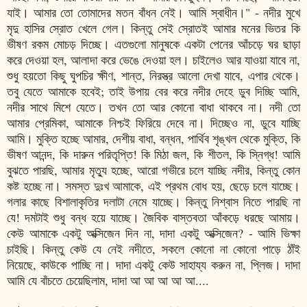
যাই। আমার তো তোমাদের মতন বাঁধন নেই। আমি স্বাধীন।" - নদীর মুখে
মৃদু হাসির স্রোত খেলে গেল। কিন্তু সেই স্রোতই আমার মনের ভিতর কি
ভীষণ রকম মোচড় দিচ্ছে। এতগুলো মানুষকে একটা পেনের আঁচড়ে ঘর ছাড়া
করে দেওয়া হল, আলাদা করে ভেঙে দেওয়া হল। চাইলেও আর যাওয়া যাবে না,
শুধু হয়তো কিছু ঘুপচির ক্ষীণ, শান্ত, নিরস্ত্র আলো দেখা যাবে, এপার থেকে।
তবু যেতে আমাকে হবেই; তাই উপায় বের করে নদীর দেহে ডুব দিচ্ছি আমি,
নদীর সাথে মিশে যেতে। তখন তো আর কোনো বাধা থাকবে না। নদী তো
আমার প্রেমিকা, আমাকে নিশ্চই ফিরিয়ে দেবে না। দিচ্ছেও না, ডুবে যাচ্ছি
আমি। মুক্তি হচ্ছে আমার, দেশীয় বাধা, বন্ধন, পার্থিব শৃঙ্খল থেকে মুক্তি, কি
ভীষণ আনন্দ, কি দারুন পরিতৃপ্তি! কি মিঠা জল, কি শীতল, কি স্নিগ্ধ! আমি
বুঝতে পারছি, আমার মৃত্যু হচ্ছে, আরো গভীরে চলে যাচ্ছি নদীর, কিন্তু কোন
কষ্ট হচ্ছে না। সমস্ত দুঃখ আমাকে, এই প্রথম বোধ হয়, ছেড়ে চলে যাচ্ছে।
গলার কাছে বিশালাকৃতির দলাটা নেমে যাচ্ছে। কিন্তু নিশ্বাস নিতে পারছি না
যে! দমটাই শুধু বন্ধ হয়ে যাচ্ছে। জৈবিক বাস্তবতা আঁকড়ে ধরছে আমায়।
কেউ আমাকে একটু অক্সিজেন দিন না, দাদা একটু অক্সিজেন? - আমি ভিক্ষা
চাইছি। কিন্তু কেউ যে নেই নদীতে, সকলে কোনো না কোনো পাড়ে ঠাঁই
নিয়েছে, কাউকে পাচ্ছি না। দাদা একটু কেউ সাহায্য করুন না, প্লিজ। দাদা
আমি যে বাঁচতে চেয়েছিলাম, দাদা আ আ আ আ আ....