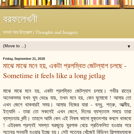
বরফলেখনী
ভাবনা আর চিত্রকল্প | Thoughts and Imagery
▼
Friday, September 21, 2018
মাঝে মাঝে মনে হয়, একটা প্রলম্বিত জেটল্যাগ চলছে -
Sometime it feels like a long jetlag
মাঝে মাঝে মনে হয়, একটা প্রলম্বিত জেটল্যাগ চলছে। গভীর রাত্রে
অনেকসময় যখন ঘুম ভেঙে যায়, তখন মনে হয়, কেন ঘুমোবো ! আমার তো
এখন জেগে থাকবারই সময়। আমার নিজের যারা - বন্ধু, শত্রু, আত্মীয়,
ইত্যাদি - তারা তো সকলেই এখন জেগে, দিনের ব্যস্ততম সময়ে তারা
ব্যস্ততায় বন্দী। তাহলে আমি কেন এই নিকষ কালো মুক্তদশার কবলে থাকবো
! এইরকম প্রশ্নই সমস্ত ঘরজুড়ে ঘুরপাক খেয়ে প্রতিফলিত হওয়ার পরে
সত্যের সন্ধানী হওয়ার ইচ্ছে হয়। সেই সত্যের খোঁজেই বিভিন্ন শিল্পমাধ্যমকে