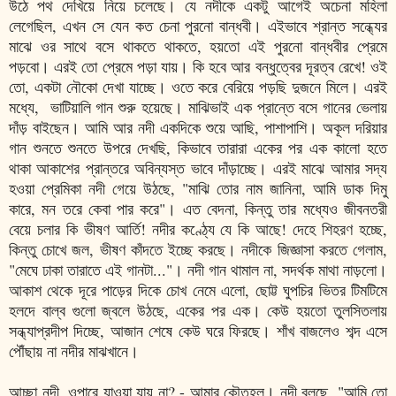
উঠে পথ দেখিয়ে নিয়ে চলেছে। যে নদীকে একটু আগেই অচেনা মহিলা
লেগেছিল, এখন সে যেন কত চেনা পুরনো বান্ধবী। এইভাবে শ্রান্ত সন্ধ্যের
মাঝে ওর সাথে বসে থাকতে থাকতে, হয়তো এই পুরনো বান্ধবীর প্রেমে
পড়বো। এরই তো প্রেমে পড়া যায়। কি হবে আর বন্ধুত্বের দূরত্ব রেখে! ওই
তো, একটা নৌকো দেখা যাচ্ছে। ওতে করে বেরিয়ে পড়ছি দুজনে মিলে। এরই
মধ্যে, ভাটিয়ালি গান শুরু হয়েছে। মাঝিভাই এক প্রান্তে বসে গানের ভেলায়
দাঁড় বাইছেন। আমি আর নদী একদিকে শুয়ে আছি, পাশাপাশি। অকূল দরিয়ার
গান শুনতে শুনতে উপরে দেখছি, কিভাবে তারারা একের পর এক কালো হতে
থাকা আকাশের প্রান্তরে অবিন্যস্ত ভাবে দাঁড়াচ্ছে। এরই মাঝে আমার সদ্য
হওয়া প্রেমিকা নদী গেয়ে উঠছে, "মাঝি তোর নাম জানিনা, আমি ডাক দিমু
কারে, মন তরে কেবা পার করে"। এত বেদনা, কিন্তু তার মধ্যেও জীবনতরী
বেয়ে চলার কি ভীষণ আর্তি! নদীর কণ্ঠ্যে যে কি আছে! দেহে শিহরণ হচ্ছে,
কিন্তু চোখে জল, ভীষণ কাঁদতে ইচ্ছে করছে। নদীকে জিজ্ঞাসা করতে গেলাম,
"মেঘে ঢাকা তারাতে এই গানটা..."। নদী গান থামাল না, সদর্থক মাথা নাড়লো।
আকাশ থেকে দূরে পাড়ের দিকে চোখ নেমে এলো, ছোট্ট ঘুপচির ভিতর টিমটিমে
হলদে বাল্ব গুলো জ্বলে উঠছে, একের পর এক। কেউ হয়তো তুলসিতলায়
সন্ধ্যাপ্রদীপ দিচ্ছে, আজান শেষে কেউ ঘরে ফিরছে। শাঁখ বাজলেও শব্দ এসে
পৌঁছায় না নদীর মাঝখানে।
আচ্ছা নদী, ওপারে যাওয়া যায় না? - আমার কৌতুহল। নদী বলছে, "আমি তো