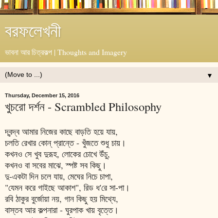
বরফলেখনী
ভাবনা আর চিত্রকল্প | Thoughts and Imagery
▼
Thursday, December 15, 2016
খুচরো দর্শন - Scrambled Philosophy
দ্বন্দ্ব আমার নিজের কাছে বাড়তি হয়ে যায়,
চলতি রেখার কোন্ প্রান্তে - খুঁজতে শুধু চায়।
কখনও সে খুব দুরূহ, লোকের চোখে উঁচু,
কখনও বা সবের মাঝে, স্পষ্ট সব কিছু।
দু-একটা দিন চলে যায়, মেঘের নিচে চাপা,
"যেমন করে গাইছে আকাশ", রিড ধ'রে সা-পা।
রবি ঠাকুর বুর্জোয়া নয়, গান কিছু হয় মিথ্যে,
বাস্তব আর কল্পনারা - ঘুরপাক খায় বৃত্তে।